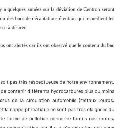
 y a quelques années sur la déviation de Centron seront
ion des bacs de décantation-rétention qui recueillent les
e à désirer.
s ont alertés car ils ont observé que le contenu du bac
 soit pas très respectueuse de notre environnement.
 de contenir différents hydrocarbures plus ou moins
issus de la circulation automobile (Métaux lourds,
et la nappe phréatique ne sont pas très éloignées du
tte forme de pollution concerne toutes nos routes,
 de concentration car il y a récupération des eaux